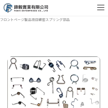
選
單
フロントページ
製品項目
精密スプリング部品